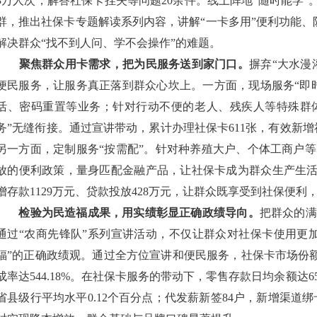
3万人次，解答社保卡挂失等问题20余件。线上阵地“随时能学”
群，推出社保卡专题解读系列内容，讲解“一卡多用”便利功能、防
解决群众“找不到人问、学不会操作”的难题。
聚焦群众用卡需求，把为民服务送到家门口。
摒弃“大水漫
便民服务，让服务真正落到群众心坎上。一方面，现场服务“即
活、密码重置等业务；针对行动不便的老人、残疾人等特殊群体
务”无缝衔接。通过宣讲带动，累计办理社保卡611张，有效新增
另一方面，定制服务“按需配”。针对种养殖大户、个体工商户
放的便利政策，量身匹配金融产品，让社保卡成为群众生产生活的
增存款1129万元、贷款投放428万元，让群众既享受到社保便
检验为民造福成果，用实绩彰显正确政绩导向。
把群众的满
通过“农商先锋队”系列宣讲活动，不仅让群众对社保卡使用更
福”的正确政绩观。通过全方位宣讲和便民服务，社保卡市场份额
成率达544.18%。在社保卡服务的带动下，零售存款日均余额达65
省县级行平均水平0.12个百分点；代发薪新签84户，新增渠道绑卡1