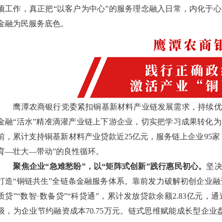
项工作，真正把“以客户为中心”的服务理念融入日常，内化于
金融为民服务底色。
鹰潭农商银行党委紧扣铜基新材料产业链发展需求，持续优
金融“活水”精准滴灌产业链上下游企业，切实把学习成果转化
前，累计支持铜基新材料产业贷款近25亿元，服务链上企业95
育—壮大—带动”的良性循环。
聚焦企业“急难愁盼”，以“矩阵式创新”践行惠民初心。
坚决
打造“铜链共生”全链条金融服务体系。靠前发力破解初创企业融资
质贷”“数智·数备贷”“科贷通”，累计发放贷款余额2.83亿
级，为企业节约融资成本70.75万元。链式思维赋能成长型企