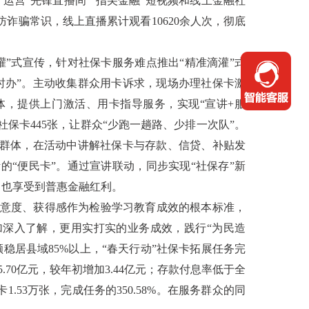
。运营“先锋直播间”“指尖金融”短视频和线上金融社
诈骗常识，线上直播累计观看10620余人次，彻底
灌”式宣传，针对社保卡服务难点推出“精准滴灌”式
时办”。主动收集群众用卡诉求，现场办理社保卡激
，提供上门激活、用卡指导服务，实现“宣讲+服
社保卡445张，让群众“少跑一趟路、少排一次队”。
等群体，在活动中讲解社保卡与存款、信贷、补贴发
“便民卡”。通过宣讲联动，同步实现“社保存”新
利，也享受到普惠金融红利。
意度、获得感作为检验学习教育成效的根本标准，
加深入了解，更用实打实的业务成效，践行“为民造
稳居县域85%以上，“春天行动”社保卡拓展任务完
.70亿元，较年初增加3.44亿元；存款付息率低于全
.53万张，完成任务的350.58%。在服务群众的同