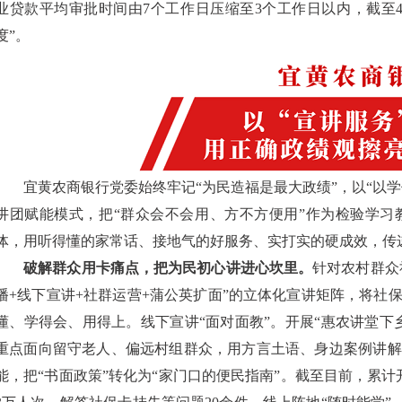
业贷款平均审批时间由7个工作日压缩至3个工作日以内，截至4
度”。
宜黄农商银行党委始终牢记“为民造福是最大政绩”，以“以学促
讲团赋能模式，把“群众会不会用、方不方便用”作为检验学习
体，用听得懂的家常话、接地气的好服务、实打实的硬成效，传
破解群众用卡痛点，把为民初心讲进心坎里。
针对农村群众
播+线下宣讲+社群运营+蒲公英扩面”的立体化宣讲矩阵，将社
懂、学得会、用得上。线下宣讲“面对面教”。开展“惠农讲堂下
重点面向留守老人、偏远村组群众，用方言土语、身边案例讲解
能，把“书面政策”转化为“家门口的便民指南”。截至目前，累计