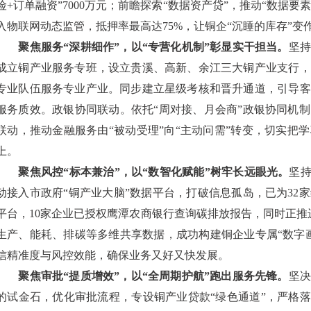
险+订单融资”7000万元；前瞻探索“数据资产贷”，推动“数据要
入物联网动态监管，抵押率最高达75%，让铜企“沉睡的库存”变作
聚焦服务“深耕细作”，以“专营化机制”彰显实干担当。
坚持
成立铜产业服务专班，设立贵溪、高新、余江三大铜产业支行，
专业队伍服务专业产业。同步建立星级考核和晋升通道，引导客
服务质效。政银协同联动。依托“周对接、月会商”政银协同机
联动，推动金融服务由“被动受理”向“主动问需”转变，切实把
上。
聚焦风控“标本兼治”，以“数智化赋能”树牢长远眼光。
坚持
动接入市政府“铜产业大脑”数据平台，打破信息孤岛，已为32
平台，10家企业已授权鹰潭农商银行查询碳排放报告，同时正推
生产、能耗、排碳等多维共享数据，成功构建铜企业专属“数字
信精准度与风控效能，确保业务又好又快发展。
聚焦审批“提质增效”，以“全周期护航”跑出服务先锋。
坚决
的试金石，优化审批流程，专设铜产业贷款“绿色通道”，严格落