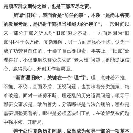
是顺应群众期待之举，也是干部应尽之责。
所谓“旧账”，表面看是“前任的事”，本质上是尚未答完
的发展考题，是折射干部担当和能力的“镜子”。
一段时间以
来，部分干部之所以对“旧账”避之不及，一方面是因为“旧
账”往往千头万绪、复杂难解，另一方面是私心干扰，认为干
成了功劳算前任的，干砸了自己要担责。事实上，“旧账”处
理得好，不仅能解决群众关切的“老大难”问题，更能提振信
心、赢得民心，开创工作新局面。
“新官理旧账”，关键在一个“理”字。
理，意味着不推、
不拖、不绕，直面矛盾、正视问题，也意味着分类施策、精
准破题。面对一些剪不断、理还乱的历史遗留问题，领导干
部要实事求是、敢为善为，分清哪些是合法合规的，哪些是
需要调整完善的，哪些是必须坚决纠正的，在破解复杂问题
中强本领、开新局。
善于处理复杂历史问题，应当成为领导干部的一项基本