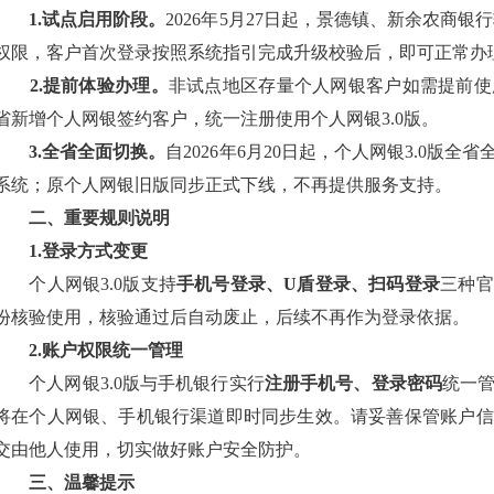
1.试点启用阶段。
2026年5月27日起，景德镇、新余农商
权限，客户首次登录按照系统指引完成升级校验后，即可正常办
2.提前体验办理。
非试点地区存量个人网银客户如需提前使
省新增个人网银签约客户，统一注册使用个人网银3.0版。
3.全省全面切换。
自2026年6月20日起，个人网银3.0
系统；原个人网银旧版同步正式下线，不再提供服务支持。
二、重要规则说明
1.登录方式变更
个人网银3.0版支持
手机号登录、U盾登录、扫码登录
三种官
份核验使用，核验通过后自动废止，后续不再作为登录依据。
2.账户权限统一管理
个人网银3.0版与手机银行实行
注册手机号、登录密码
统一
将在个人网银、手机银行渠道即时同步生效。请妥善保管账户信
交由他人使用，切实做好账户安全防护。
三、温馨提示