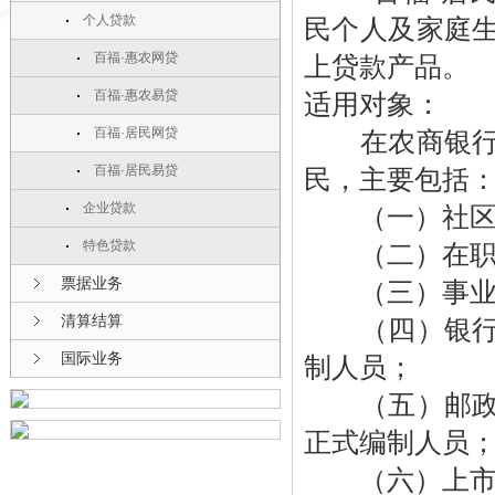
个人贷款
民个人及家庭
百福·惠农网贷
上贷款产品。
百福·惠农易贷
适用对象：
百福·居民网贷
在农商银行辖
百福·居民易贷
民，主要包括
企业贷款
（一）社区
特色贷款
（二）在职
票据业务
（三）事业单
清算结算
（四）银行、
国际业务
制人员；
（五）邮政、
正式编制人员
（六）上市