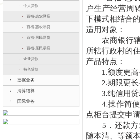
个人贷款
户生产经营周
百福·惠农网贷
下模式相结合
百福·惠农易贷
适用对象：
百福·居民网贷
农商银行辖区
百福·居民易贷
所辖行政村的
企业贷款
产品特点：
特色贷款
1.额度更高—
票据业务
2.期限更长
清算结算
3.纯信用贷
国际业务
4.操作简便
点柜台提交申
5．还款方式
随本清、等额